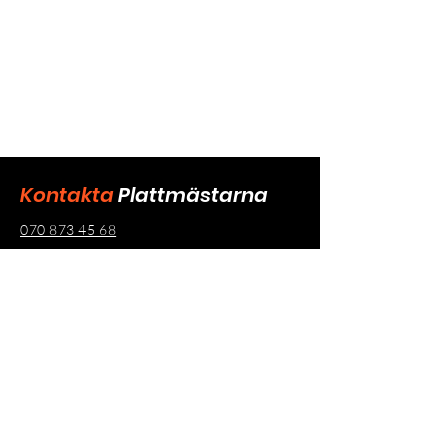
Kontakta
Plattmästarna
070 873 45 68
jcsabsverige@gmail.com
Namn